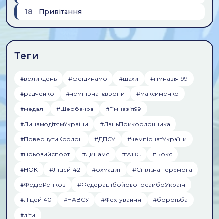
18
Привiтання
Теги
#великдень
#фстдинамо
#шахи
#гiмназiя199
#радченко
#чемпiонатєвропи
#максименко
#медалi
#Щербачов
#Гімназія99
#ДинамодітямУкраїни
#ДеньПрикордонника
#ПовернутиКордон
#ДПСУ
#чемпіонатУкраїни
#Гірьовийспорт
#Динамо
#WBC
#Бокс
#НОК
#Ліцей142
#охмадит
#СпільнаПеремога
#ФедірРепков
#ФедераціїбойовогосамбоУкраїн
#Ліцей140
#НАВСУ
#Фехтування
#боротьба
#діти