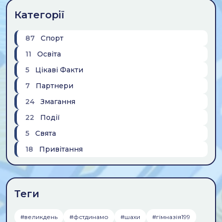
Категорії
87
Спорт
11
Освіта
5
Цікаві Факти
7
Партнери
24
Змагання
22
Події
5
Свята
18
Привiтання
Теги
#великдень
#фстдинамо
#шахи
#гiмназiя199