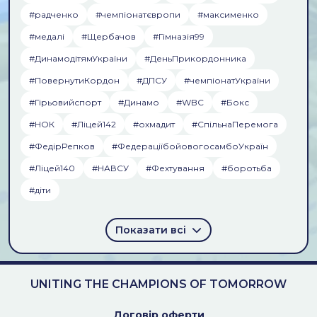
#радченко
#чемпiонатєвропи
#максименко
#медалi
#Щербачов
#Гімназія99
#ДинамодітямУкраїни
#ДеньПрикордонника
#ПовернутиКордон
#ДПСУ
#чемпіонатУкраїни
#Гірьовийспорт
#Динамо
#WBC
#Бокс
#НОК
#Ліцей142
#охмадит
#СпільнаПеремога
#ФедірРепков
#ФедераціїбойовогосамбоУкраїн
#Ліцей140
#НАВСУ
#Фехтування
#боротьба
#діти
Показати всі
UNITING THE CHAMPIONS OF TOMORROW
Договiр оферти