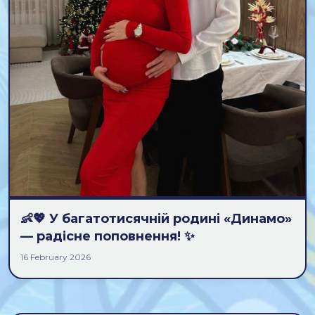
👶💖 У багатотисячній родині «Динамо»
— радісне поповнення! ✨
16 February 2026