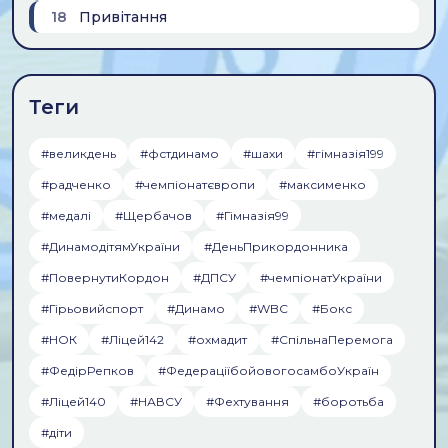
18
Привiтання
Теги
#великдень
#фстдинамо
#шахи
#гiмназiя199
#радченко
#чемпiонатєвропи
#максименко
#медалi
#Щербачов
#Гімназія99
#ДинамодітямУкраїни
#ДеньПрикордонника
#ПовернутиКордон
#ДПСУ
#чемпіонатУкраїни
#Гірьовийспорт
#Динамо
#WBC
#Бокс
#НОК
#Ліцей142
#охмадит
#СпільнаПеремога
#ФедірРепков
#ФедераціїбойовогосамбоУкраїн
#Ліцей140
#НАВСУ
#Фехтування
#боротьба
#діти