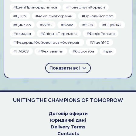
#ДеньПрикордонника
#ПовернутиКордон
#ДПСУ
#чемпіонатУкраїни
#Гірьовийспорт
#Динамо
#WBC
#Бокс
#НОК
#Ліцей142
#охмадит
#СпільнаПеремога
#ФедірРепков
#ФедераціїбойовогосамбоУкраїн
#Ліцей140
#НАВСУ
#Фехтування
#боротьба
#діти
Показати всі
UNITING THE CHAMPIONS OF TOMORROW
Договiр оферти
Юридичні дані
Delivery Terms
Contacts