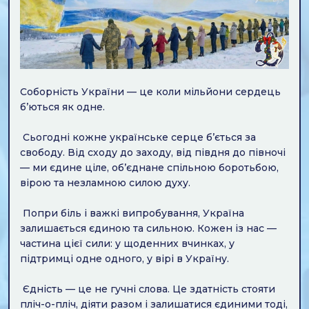
Соборність України — це коли мільйони сердець
б’ються як одне.
Сьогодні кожне українське серце б’ється за
свободу. Від сходу до заходу, від півдня до півночі
— ми єдине ціле, об’єднане спільною боротьбою,
вірою та незламною силою духу.
Попри біль і важкі випробування, Україна
залишається єдиною та сильною. Кожен із нас —
частина цієї сили: у щоденних вчинках, у
підтримці одне одного, у вірі в Україну.
Єдність — це не гучні слова. Це здатність стояти
пліч-о-пліч, діяти разом і залишатися єдиними тоді,