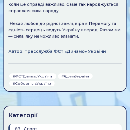
коли це справді важливо. Саме так народжується
справжня сила народу.
Нехай любов до рідної землі, віра в Перемогу та
єдність сердець ведуть Україну вперед. Разом ми
— сила, яку неможливо зламати.
Автор: Пресслужба ФСТ «Динамо» України
#ФСТДинамоУкраїни
#ЄдинаУкраїна
#СоборністьУкраїни
Категорії
87
Спорт