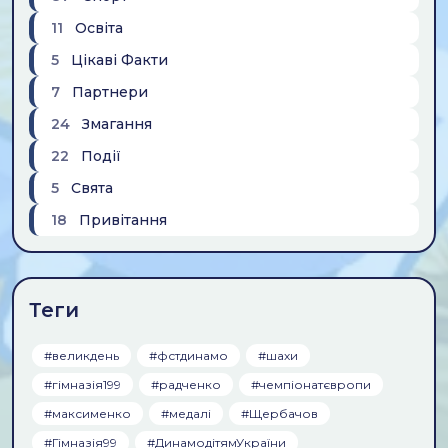
11
Освіта
5
Цікаві Факти
7
Партнери
24
Змагання
22
Події
5
Свята
18
Привiтання
Теги
#великдень
#фстдинамо
#шахи
#гiмназiя199
#радченко
#чемпiонатєвропи
#максименко
#медалi
#Щербачов
#Гімназія99
#ДинамодітямУкраїни