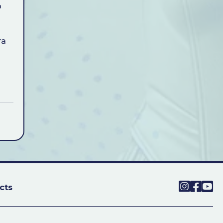
о
та
cts