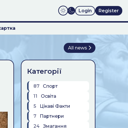
Login
Register
картка
All news
Категорії
87
Спорт
11
Освіта
5
Цікаві Факти
7
Партнери
24
Змагання