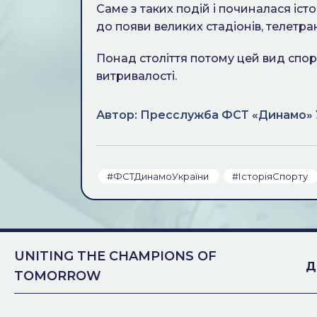
Саме з таких подій і починалася іст
до появи великих стадіонів, телетран
Понад століття потому цей вид спор
витривалості.
Автор: Пресслужба ФСТ «Динамо» 
#ФСТДинамоУкраїни
#ІсторіяСпорту
UNITING THE CHAMPIONS OF
Д
TOMORROW