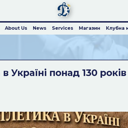
About Us
News
Services
Магазин
Клубна 
а в Україні понад 130 років