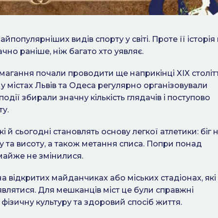
айпопулярніших видів спорту у світі. Проте її історія
чно раніше, ніж багато хто уявляє.
змагання почали проводити ще наприкінці XIX столітт
 у містах Львів та Одеса регулярно організовували
і події збирали значну кількість глядачів і поступово
у.
 й сьогодні становлять основу легкої атлетики: біг 
у та висоту, а також метання списа. Попри понад
 майже не змінилися.
 відкритих майданчиках або міських стадіонах, які
являтися. Для мешканців міст це були справжні
фізичну культуру та здоровий спосіб життя.