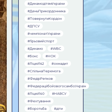
#ДинамодітямУкраїни
#ДеньПрикордонника
#ПовернутиКордон
#ДПСУ
#чемпіонатУкраїни
#Гірьовийспорт
#Динамо
#WBC
#Бокс
#НОК
#Ліцей142
#охмадит
#СпільнаПеремога
#ФедірРепков
#ФедераціїбойовогосамбоУкраїн
#Ліцей140
#НАВСУ
#Фехтування
#боротьба
#діти