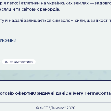
орія легкої атлетики на українських землях — задовг
сляцій та світових рекордів.
ту й надалі залишається символом сили, швидкості 
України
#ЛегкаАтлетика
оговiр оферти
Юридичні дані
Delivery Terms
Conta
© ФСТ "Динамо" 2026