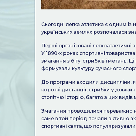
Сьогодні легка атлетика є одним із н
українських землях розпочалася зна
Перші організовані легкоатлетичні 
У 1890-х роках спортивні товариства
змагання з бігу, стрибків і метань. Ц
формували культуру сучасного спорт
До програми входили дисципліни, які
короткі дистанції, стрибки у довжин
столітню історію, багато з цих видів
Змагання проводилися переважно на
саме в той період почали активно з’
спортивні свята, що популяризували 