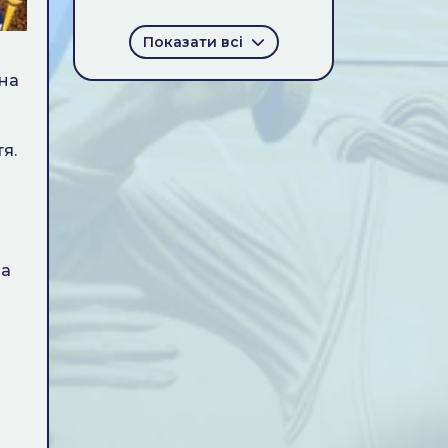
Показати всі
 на
я.
на