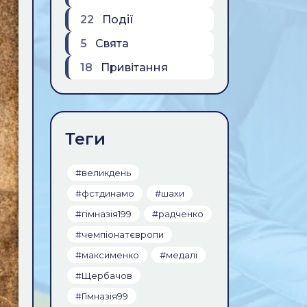
22
Події
5
Свята
18
Привiтання
Теги
#великдень
#фстдинамо
#шахи
#гiмназiя199
#радченко
#чемпiонатєвропи
#максименко
#медалi
#Щербачов
#Гімназія99